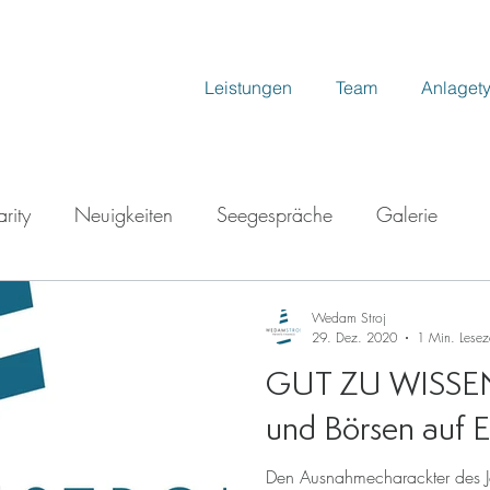
Leistungen
Team
Anlaget
rity
Neuigkeiten
Seegespräche
Galerie
Wedam Stroj
29. Dez. 2020
1 Min. Lesez
GUT ZU WISSEN!
und Börsen auf E
Den Ausnahmecharackter des J